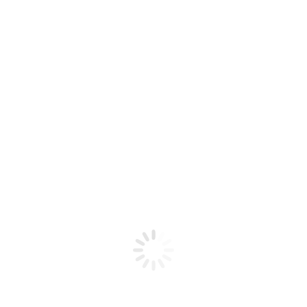
Para finalizar o seu projeto conte com esses
itens também